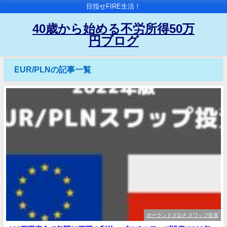
目指せFIRE生活！
40歳から始める不労所得50万
円ブログ
EUR/PLNの記事一覧
ポーランドズロチ スワップ投資