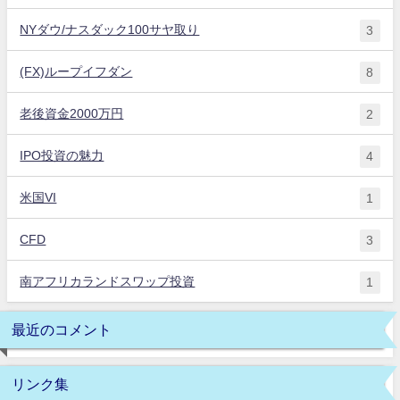
NYダウ/ナスダック100サヤ取り
3
(FX)ループイフダン
8
老後資金2000万円
2
IPO投資の魅力
4
米国VI
1
CFD
3
南アフリカランドスワップ投資
1
最近のコメント
リンク集