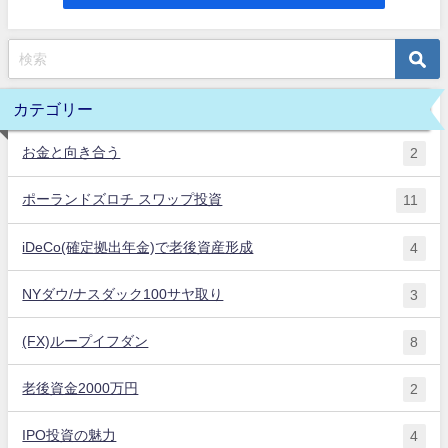
カテゴリー
お金と向き合う
2
ポーランドズロチ スワップ投資
11
iDeCo(確定拠出年金)で老後資産形成
4
NYダウ/ナスダック100サヤ取り
3
(FX)ループイフダン
8
老後資金2000万円
2
IPO投資の魅力
4