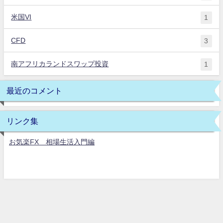
米国VI
1
CFD
3
南アフリカランドスワップ投資
1
最近のコメント
リンク集
お気楽FX 相場生活入門編