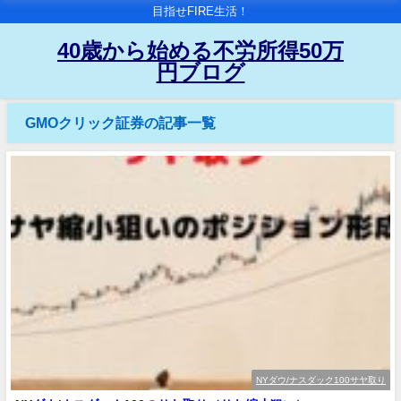
目指せFIRE生活！
40歳から始める不労所得50万
円ブログ
GMOクリック証券の記事一覧
NYダウ/ナスダック100サヤ取り