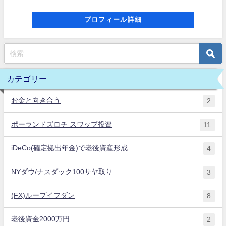
プロフィール詳細
カテゴリー
お金と向き合う
2
ポーランドズロチ スワップ投資
11
iDeCo(確定拠出年金)で老後資産形成
4
NYダウ/ナスダック100サヤ取り
3
(FX)ループイフダン
8
老後資金2000万円
2