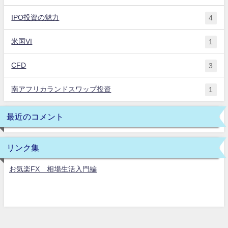
IPO投資の魅力
4
米国VI
1
CFD
3
南アフリカランドスワップ投資
1
最近のコメント
リンク集
お気楽FX 相場生活入門編