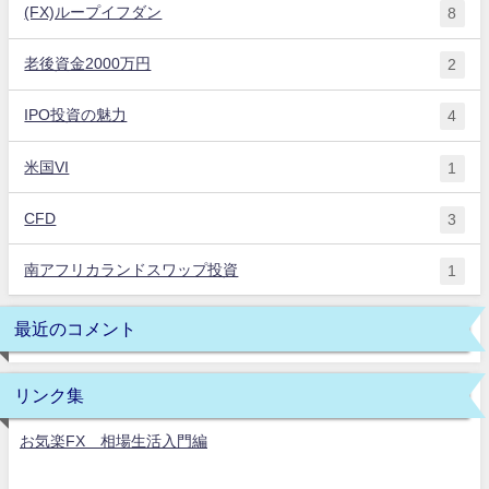
(FX)ループイフダン
8
老後資金2000万円
2
IPO投資の魅力
4
米国VI
1
CFD
3
南アフリカランドスワップ投資
1
最近のコメント
リンク集
お気楽FX 相場生活入門編