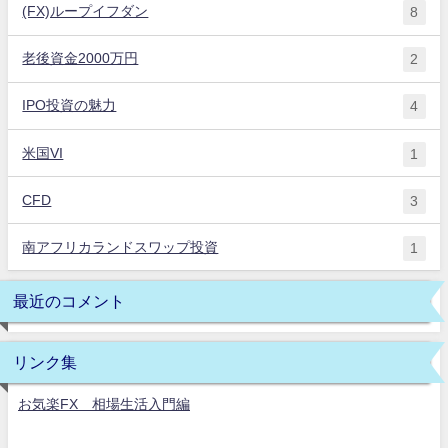
(FX)ループイフダン
8
老後資金2000万円
2
IPO投資の魅力
4
米国VI
1
CFD
3
南アフリカランドスワップ投資
1
最近のコメント
リンク集
お気楽FX 相場生活入門編