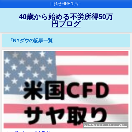
目指せFIRE生活！
40歳から始める不労所得50万
円ブログ
「NYダウの記事一覧
NYダウ/ナスダック100サヤ取り