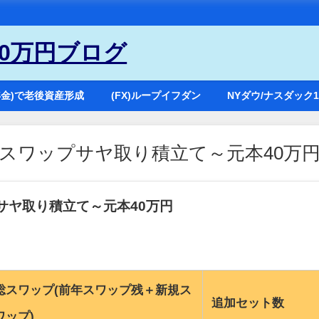
50万円ブログ
出年金)で老後資産形成
(FX)ループイフダン
NYダウ/ナスダック
スワップサヤ取り積立て～元本40万
サヤ取り積立て～元本40万円
総スワップ(前年スワップ残＋新規ス
追加セット数
ワップ)