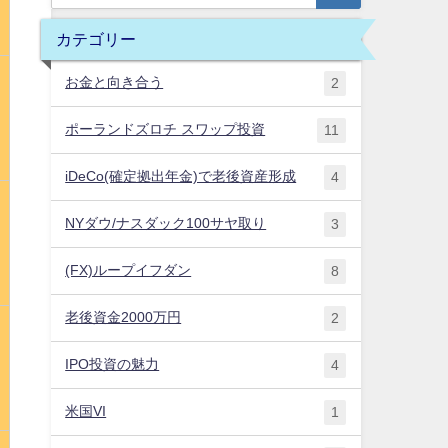
カテゴリー
お金と向き合う
2
ポーランドズロチ スワップ投資
11
iDeCo(確定拠出年金)で老後資産形成
4
NYダウ/ナスダック100サヤ取り
3
(FX)ループイフダン
8
老後資金2000万円
2
IPO投資の魅力
4
米国VI
1