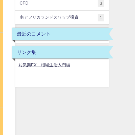
CFD
3
南アフリカランドスワップ投資
1
最近のコメント
リンク集
お気楽FX 相場生活入門編